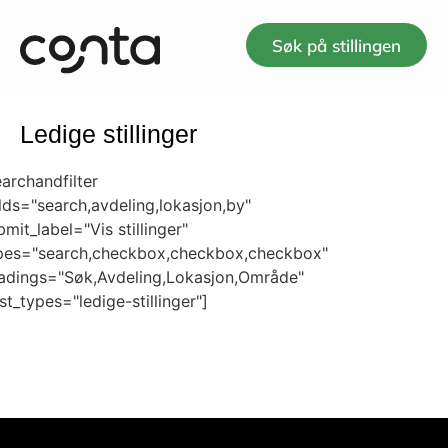
Søk på stillingen
Ledige stillinger
earchandfilter
elds="search,avdeling,lokasjon,by"
bmit_label="Vis stillinger"
pes="search,checkbox,checkbox,checkbox"
adings="Søk,Avdeling,Lokasjon,Område"
st_types="ledige-stillinger"]