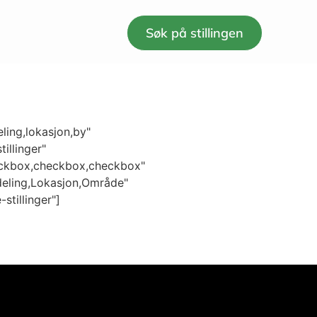
Søk på stillingen
ling,lokasjon,by"
tillinger"
eckbox,checkbox,checkbox"
eling,Lokasjon,Område"
stillinger"]