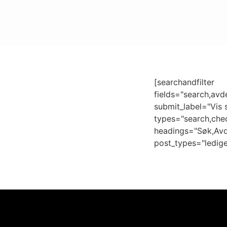
[searchandfilter
fields="search,avde
submit_label="Vis s
types="search,ch
headings="Søk,Avd
post_types="ledige-